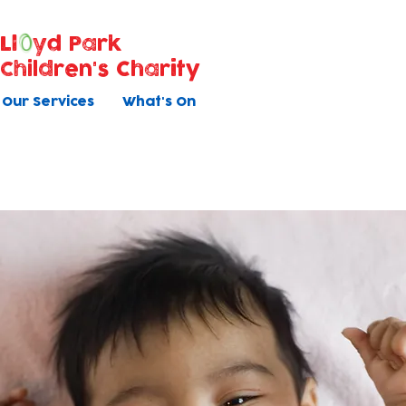
Ll
yd Park
Children's Charity
Our Services
What's On