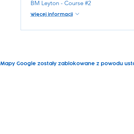
BM Leyton - Course #2
Więcej informacji
Mapy Google zostały zablokowane z powodu ustawi
Subscribe to our newsletter!
Keep 
timet
Email address