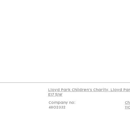
Contact
Join Our
Us
Team
C
Read our policy on 
Lloyd Park Children's Charity, Lloyd Pa
E17 5JW
Company no:
Ch
4802332
11