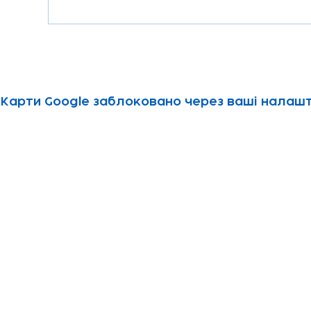
Карти Google заблоковано через ваші налашту
Subscribe to our newsletter!
Keep 
timet
Email address