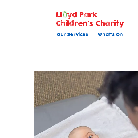
Ll
yd Park
Children's Charity
Our Services
What's On