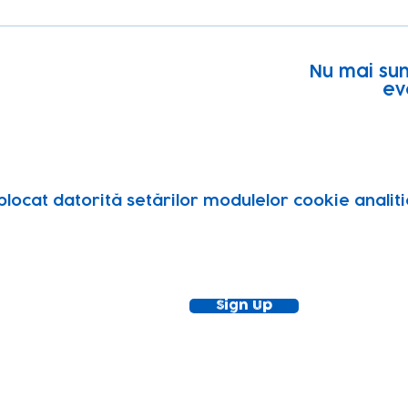
Nu mai sun
ev
blocat datorită setărilor modulelor cookie analitic
ewsletter!
Keep up to date with our news and acti
timetable
Sign Up