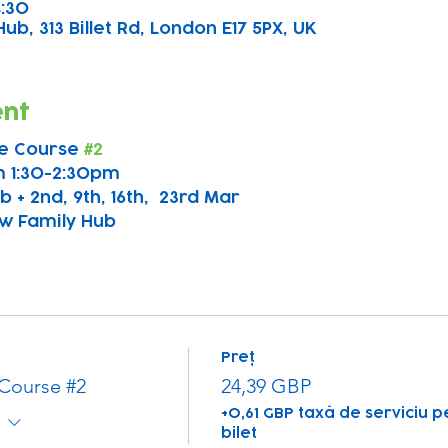
4:30
b, 313 Billet Rd, London E17 5PX, UK
ent
e Course 
#2
 1:30-2:30pm
b + 2nd, 9th, 16th,  23rd Mar
w Family Hub
Preț
Course #2
24,39 GBP
+0,61 GBP taxă de serviciu p
bilet