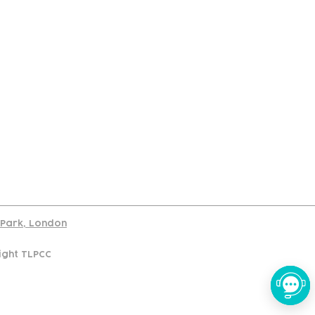
port
d Park, London
ight TLPCC