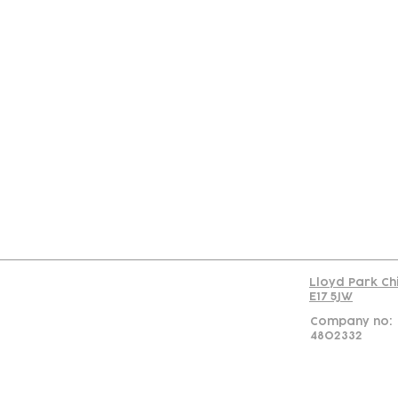
Con
Lloyd Park Ch
E17 5JW
Company no:
4802332