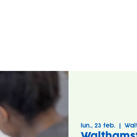
lun., 23 feb.
  |  
Wal
Walthams