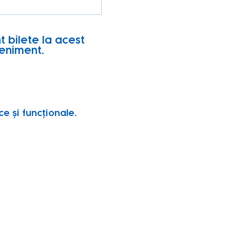
t bilete la acest
eniment.
e și funcționale.
vity