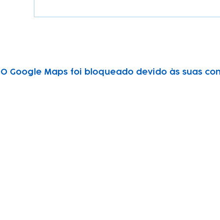
O Google Maps foi bloqueado devido às suas conf
Subscribe to our newsletter!
Keep 
timet
Email address